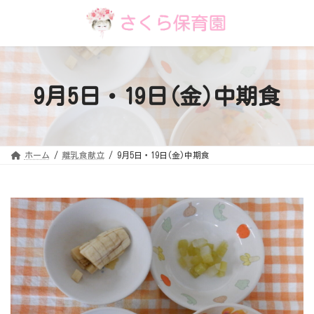
コ
ナ
ン
ビ
テ
ゲ
ン
ー
ツ
シ
へ
ョ
ス
ン
キ
に
9月5日・19日(金)中期食
ッ
移
プ
動
ホーム
離乳食献立
9月5日・19日(金)中期食