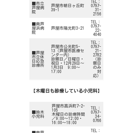
TEL：
■市立
芦屋市朝日ヶ丘町
0797-
芦屋病
39-1
31-
院
2156
TEL：
■南芦
0797-
屋浜病
芦屋市陽光町3-21
22-
院
4040
TEL：
芦屋市公光町5-
0797-
13（芦屋市医療セ
21-
■芦屋
ンター内）
2782
市立休
診察日／日曜日・
（診
日応急
祝日・12月29日～
察日
診療所
1月3日 9:00～
のみ
17:00
対
応）
【
木曜日も診療している小児科
】
芦屋市高浜町7-2-
TEL：
105
■鈴木
0797-
木曜日の診療時間
小児科
34-
／9:00～12:00・
0766
16:00～18:00
TEL：
■南芦