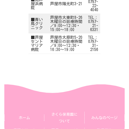
0797-
屋浜病
芦屋市陽光町3-21
22-
院
4040
芦屋市大東町8-26
TEL：
■青い
木曜日の診療時間
0797-
鳥クリ
／9:00～12:30・
21-
ニック
15:00～18:00
6331
■芦屋
芦屋市大原町5-20
TEL：
セント
木曜日の診療時間
0797-
マリア
／9:00～12:30・
31-
病院
16:30～19:00
2156
グ
さくら保育園に
グ
グ
ル
ホーム
みんなのページ
ル
ル
ついて
ー
ー
ー
プ