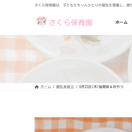
コ
ナ
さくら保育園は、子どもたち一人ひとりの個性を尊重し、健
ン
ビ
テ
ゲ
ン
ー
ホーム
ツ
シ
へ
ョ
ス
ン
キ
に
ッ
移
プ
動
ホーム
離乳食献立
5月22日(木)後期食＆おやつ