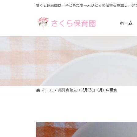
コ
ナ
さくら保育園は、子どもたち一人ひとりの個性を尊重し、健
ン
ビ
テ
ゲ
ン
ー
ホーム
ツ
シ
へ
ョ
ス
ン
キ
に
ッ
移
プ
動
ホーム
離乳食献立
3月16日（月）中期食