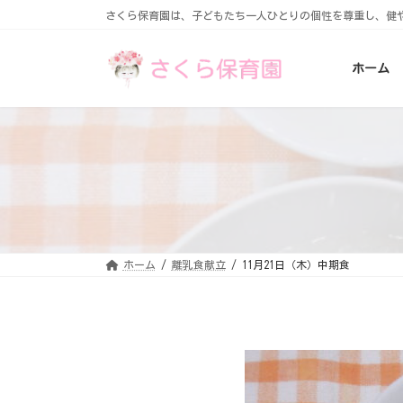
コ
ナ
さくら保育園は、子どもたち一人ひとりの個性を尊重し、健
ン
ビ
テ
ゲ
ン
ー
ホーム
ツ
シ
へ
ョ
ス
ン
キ
に
ッ
移
プ
動
ホーム
離乳食献立
11月21日（木）中期食