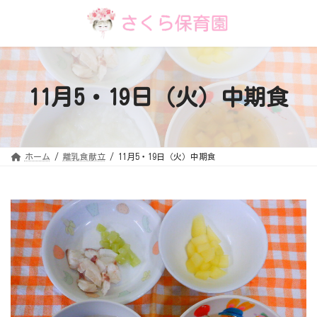
コ
ナ
ン
ビ
テ
ゲ
ン
ー
ツ
シ
へ
ョ
ス
ン
キ
に
11月5・19日（火）中期食
ッ
移
プ
動
ホーム
離乳食献立
11月5・19日（火）中期食