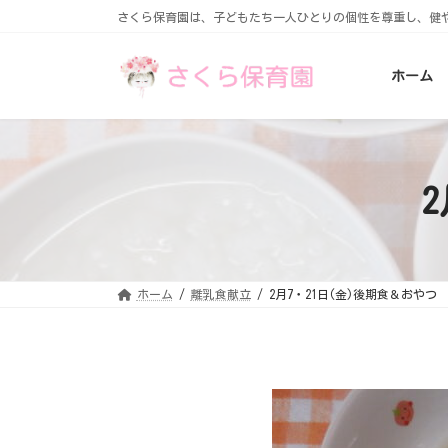
コ
ナ
さくら保育園は、子どもたち一人ひとりの個性を尊重し、健
ン
ビ
テ
ゲ
ン
ー
ホーム
ツ
シ
へ
ョ
ス
ン
キ
に
ッ
移
プ
動
ホーム
離乳食献立
2月7・21日(金)後期食＆おやつ