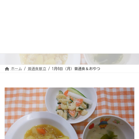
コ
ナ
ン
ビ
テ
ゲ
ン
ー
ツ
シ
へ
ョ
ス
ン
キ
に
1月6日（月）普通食＆おやつ
ッ
移
プ
動
ホーム
普通食献立
1月6日（月）普通食＆おやつ