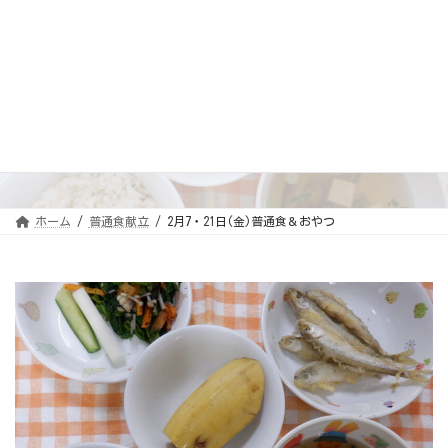
コ
ナ
ン
ビ
テ
ゲ
ン
ー
ツ
シ
へ
ョ
ス
ン
2月7・21日(金)普通食＆おや
キ
に
ッ
移
つ
プ
動
ホーム
普通食献立
2月7・21日(金)普通食＆おやつ