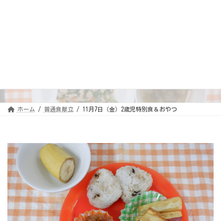
コ
ナ
ン
ビ
テ
ゲ
ン
ー
ツ
シ
へ
ョ
ス
ン
11月7日（金）2歳児特別食＆
キ
に
ッ
移
おやつ
プ
動
ホーム
普通食献立
11月7日（金）2歳児特別食＆おやつ