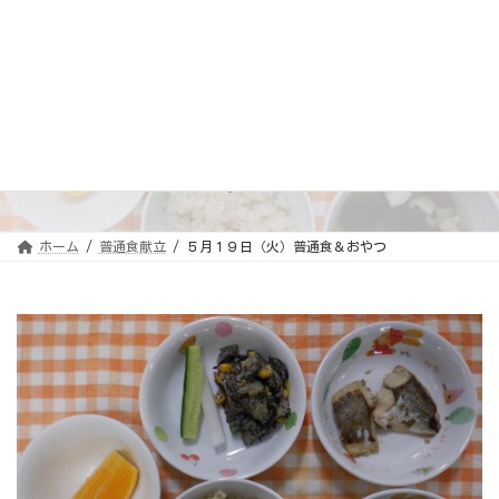
コ
ナ
ン
ビ
テ
ゲ
ン
ー
ツ
シ
へ
ョ
ス
ン
５月１９日（火）普通食＆お
キ
に
ッ
移
やつ
プ
動
ホーム
普通食献立
５月１９日（火）普通食＆おやつ